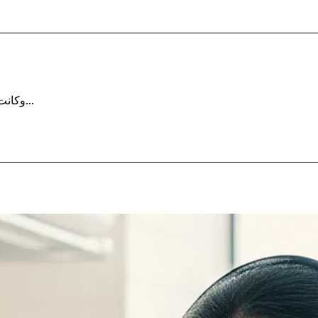
وكانت النتيجة ممتازة من أول استخدام. الصوابين والزيوت طبيعية فعلًا...