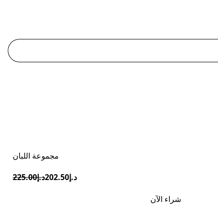
مجموعة اللبان
د.إ202.50
د.إ225.00
شراء الآن